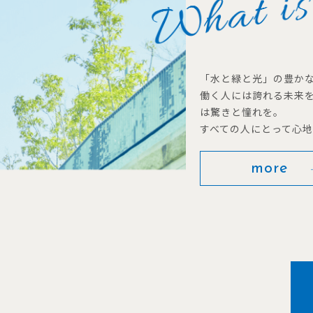
「水と緑と光」の豊か
働く人には誇れる未来
は驚きと憧れを。
すべての人にとって心
more