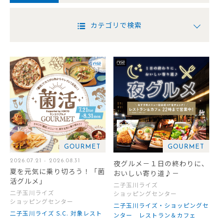
カテゴリで検索
GOURMET
GOURMET
2026.07.21 - 2026.08.31
夜グルメ－１日の終わりに、
夏を元気に乗り切ろう！「菌
おいしい寄り道♪－
活グルメ」
二子玉川ライズ
二子玉川ライズ
ショッピングセンター
ショッピングセンター
二子玉川ライズ・ショッピングセ
二子玉川ライズ S.C. 対象レスト
ンター レストラン＆カフェ