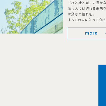
「水と緑と光」の豊か
働く人には誇れる未来
は驚きと憧れを。
すべての人にとって心
more