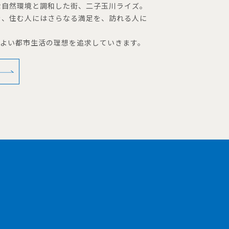
な自然環境と調和した街、二子玉川ライズ。
を、住む人にはさらなる満足を、訪れる人に
地よい都市生活の理想を追求していきます。