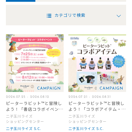
カテゴリで検索
CAMPAIGN
CAMPAIGN
2026.07.25 - 2026.08.12
2026.07.21 - 2026.08.31
ピーターラビット™と冒険し
ピーターラビット™と冒険し
よう！「書店コラボイベン
よう！「コラボアイテム・コ
ト」開催
ラボメニュー」販売
二子玉川ライズ
二子玉川ライズ
ショッピングセンター
ショッピングセンター
二子玉川ライズ S.C.
二子玉川ライズ S.C.