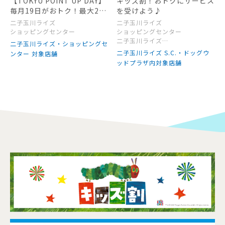
【TOKYU POINT UP DAY】
キッズ割！おトクにサービス
毎月19日がおトク！最大2％
を受けよう♪
ポイントアップデー！
二子玉川ライズ
二子玉川ライズ
ショッピングセンター
ショッピングセンター
二子玉川ライズ
二子玉川ライズ・ショッピングセ
ドッグウッドプラザ
二子玉川ライズ S.C.・ドッグウ
ンター 対象店舗
ッドプラザ内対象店舗