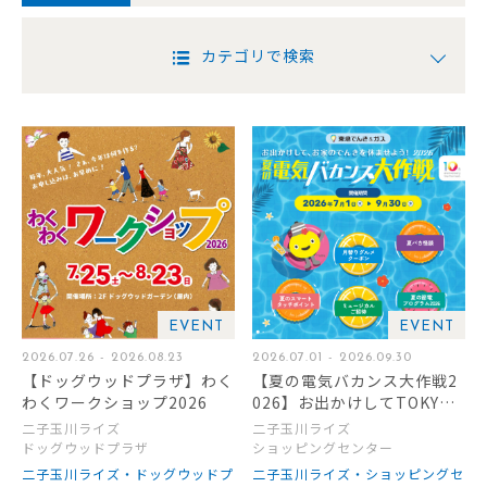
カテゴリで検索
EVENT
EVENT
2026.07.26 - 2026.08.23
2026.07.01 - 2026.09.30
【ドッグウッドプラザ】わく
【夏の電気バカンス大作戦2
わくワークショップ2026
026】お出かけしてTOKYU
POINTをもらおう！
二子玉川ライズ
二子玉川ライズ
ドッグウッドプラザ
ショッピングセンター
二子玉川ライズ・ドッグウッドプ
二子玉川ライズ・ショッピングセ