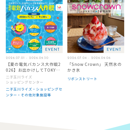
EVENT
EVENT
2026.07.01 - 2026.09.30
2026.07.04 - 2026.09.06
【夏の電気バカンス大作戦2
「Snow Crown」 天然氷の
026】お出かけしてTOKYU
かき氷
POINTをもらおう！
二子玉川ライズ
リボンストリート
ショッピングセンター
二子玉川ライズ・ショッピングセ
ンター・その他対象施設等