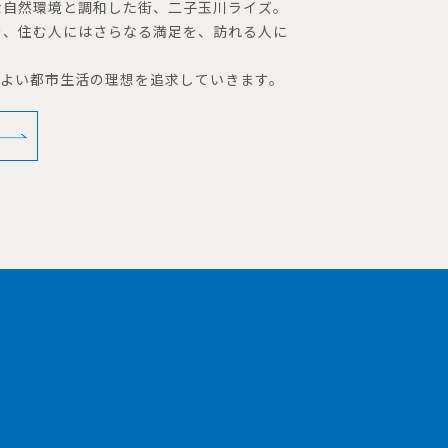
な自然環境と調和した街、二子玉川ライズ。
を、住む人にはさらなる満足を、訪れる人に
地よい都市生活の理想を追求していきます。