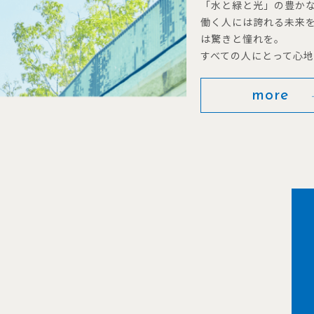
「水と緑と光」の豊か
働く人には誇れる未来
は驚きと憧れを。
すべての人にとって心
more