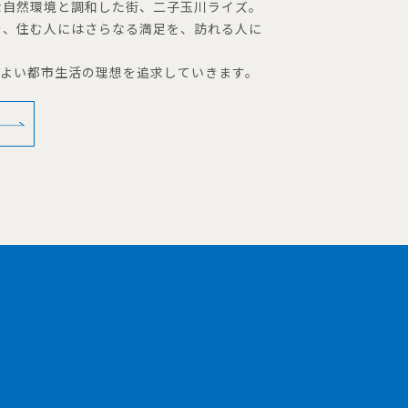
な自然環境と調和した街、二子玉川ライズ。
を、住む人にはさらなる満足を、訪れる人に
地よい都市生活の理想を追求していきます。