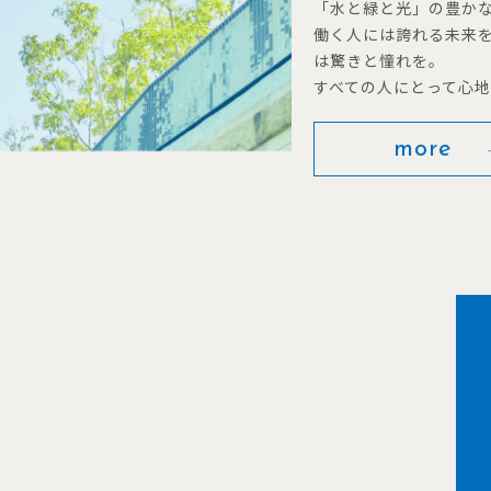
「水と緑と光」の豊か
働く人には誇れる未来
は驚きと憧れを。
すべての人にとって心
more