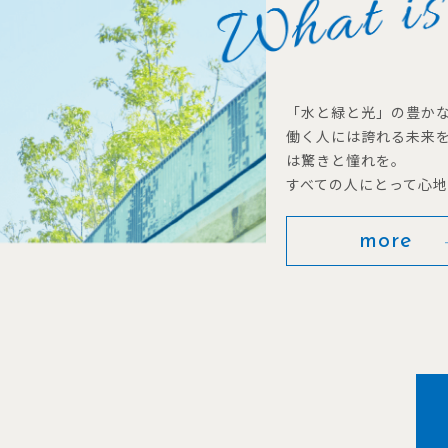
「水と緑と光」の豊か
働く人には誇れる未来
は驚きと憧れを。
すべての人にとって心
more