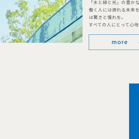
「水と緑と光」の豊か
働く人には誇れる未来
は驚きと憧れを。
すべての人にとって心
more