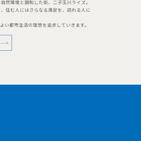
な自然環境と調和した街、二子玉川ライズ。
を、住む人にはさらなる満足を、訪れる人に
地よい都市生活の理想を追求していきます。