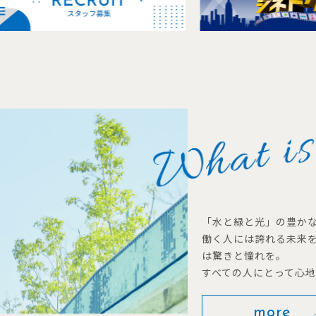
「水と緑と光」の豊か
働く人には誇れる未来
は驚きと憧れを。
すべての人にとって心
more