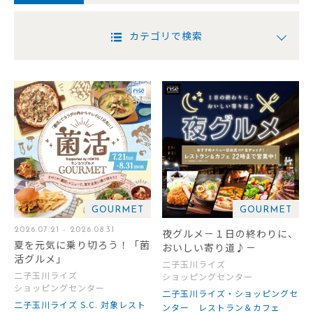
カテゴリで検索
GOURMET
GOURMET
2026.07.21 - 2026.08.31
夜グルメ－１日の終わりに、
夏を元気に乗り切ろう！「菌
おいしい寄り道♪－
活グルメ」
二子玉川ライズ
二子玉川ライズ
ショッピングセンター
ショッピングセンター
二子玉川ライズ・ショッピングセ
二子玉川ライズ S.C. 対象レスト
ンター レストラン＆カフェ