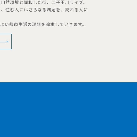
な自然環境と調和した街、二子玉川ライズ。
を、住む人にはさらなる満足を、訪れる人に
地よい都市生活の理想を追求していきます。