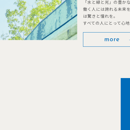
「水と緑と光」の豊か
働く人には誇れる未来
は驚きと憧れを。
すべての人にとって心
more