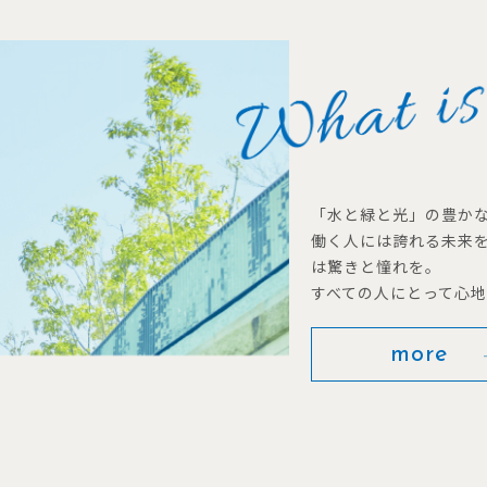
「水と緑と光」の豊か
働く人には誇れる未来
は驚きと憧れを。
すべての人にとって心
more