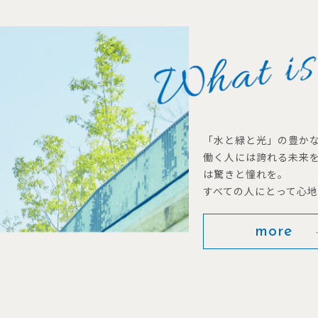
「水と緑と光」の豊か
働く人には誇れる未来
は驚きと憧れを。
すべての人にとって心
more