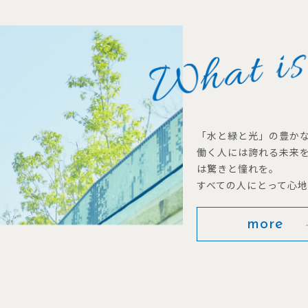
「水と緑と光」の豊か
働く人には誇れる未来
は驚きと憧れを。
すべての人にとって心
more