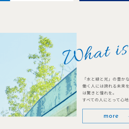
「水と緑と光」の豊か
働く人には誇れる未来
は驚きと憧れを。
すべての人にとって心
more