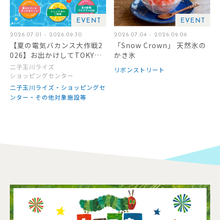
EVENT
EVENT
2026.07.01 - 2026.09.30
2026.07.04 - 2026.09.06
【夏の電気バカンス大作戦2
「Snow Crown」 天然氷の
026】お出かけしてTOKYU
かき氷
POINTをもらおう！
二子玉川ライズ
リボンストリート
ショッピングセンター
二子玉川ライズ・ショッピングセ
ンター・その他対象施設等