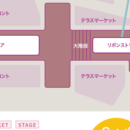
KET
STAGE