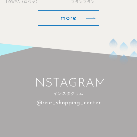
ュケースです🐈🐈‍⬛🐾
LOWYA（ロウヤ）
フランフラン
more
INSTAGRAM
インスタグラム
@rise_shopping_center