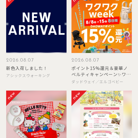
2026.08.07
2026.08.07
新色入荷しました！
ポイント15%還元＆豪華ノ
ベルティキャンペーン✨ワク
アシックスウォーキング
ワクweek開催✨
ダッドウェイ／エルゴベビー