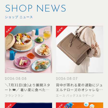
SHOP NEWS
ショップ ニュース
2026.08.08
2026.08.07
＼7月31日(金)より展開スタ
背中が蒸れる夏の通勤にジュ
ート🍽️／ 暑い夏に食べたく
エルナローズのオシャレなト
なるスパイシーなエスニック
ート♪
フランフラン
エース バッグス＆ラゲージ
料理を引き立てる、テーブル
ウェアシリーズが新登場🌶️🌿