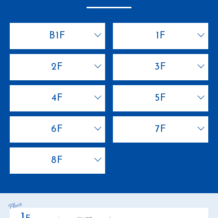
B1F
1F
2F
3F
4F
5F
6F
7F
8F
1