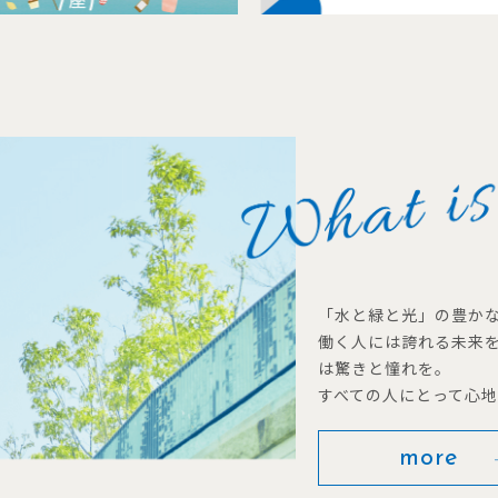
「水と緑と光」の豊か
働く人には誇れる未来
は驚きと憧れを。
すべての人にとって心
more