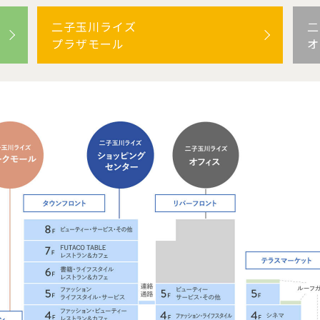
二子玉川ライズ
二
プラザモール
オ