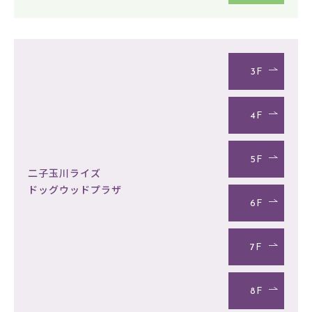
3F
4F
5F
二子玉川ライズ
ドッグウッドプラザ
6F
7F
8F