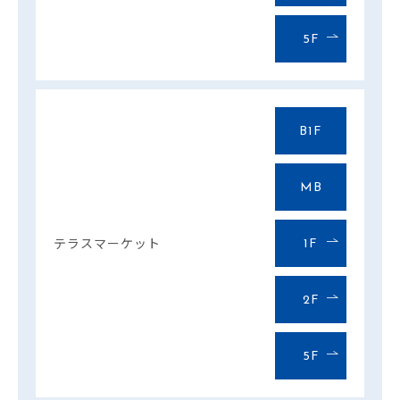
5F
B1F
MB
テラスマーケット
1F
2F
5F