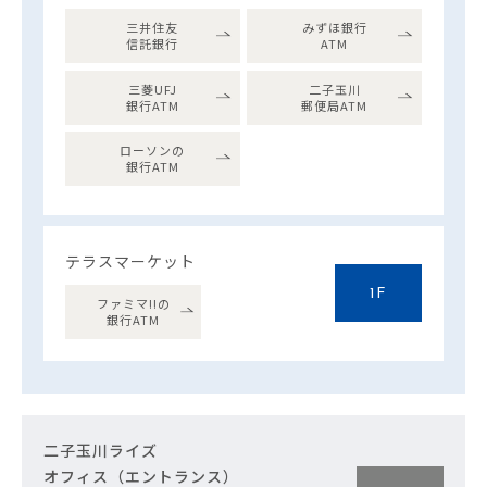
三井住友
みずほ銀行
信託銀行
ATM
三菱UFJ
二子玉川
銀行ATM
郵便局ATM
ローソンの
銀行ATM
テラスマーケット
1F
ファミマ!!の
銀行ATM
二子玉川ライズ
オフィス（エントランス）