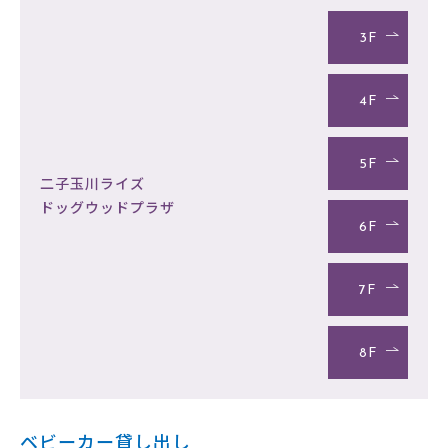
3F
4F
5F
二子玉川ライズ
ドッグウッドプラザ
6F
7F
8F
ベビーカー貸し出し