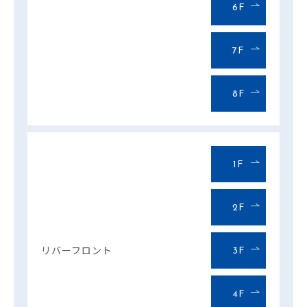
6F
7F
8F
1F
2F
リバーフロント
3F
4F