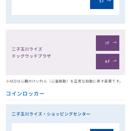
5F
1F
二子玉川ライズ
ドッグウッドプラザ
8F
※AEDは心臓のけいれん（心室細動）を正常な拍動に戻す装置です。
コインロッカー
二子玉川ライズ・ショッピングセンター