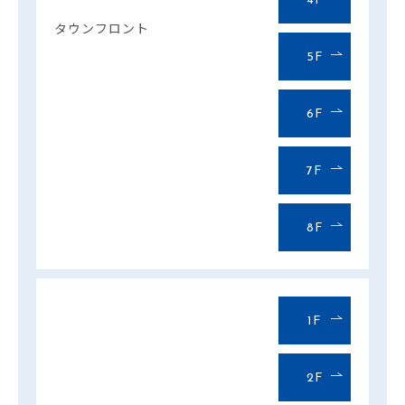
4F
タウンフロント
5F
6F
7F
8F
1F
2F