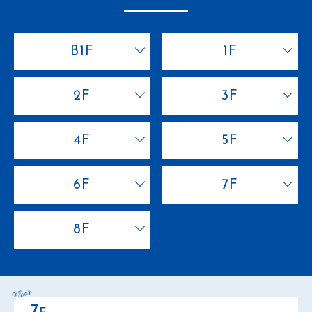
B1F
1F
2F
3F
4F
5F
6F
7F
8F
7