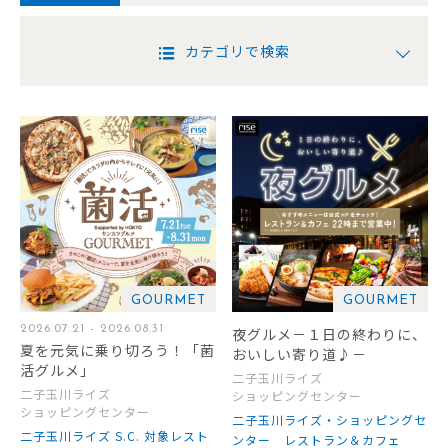
カテゴリで検索
GOURMET
GOURMET
2026.07.21 - 2026.08.31
夜グルメ－１日の終わりに、
夏を元気に乗り切ろう！「菌
おいしい寄り道♪－
活グルメ」
二子玉川ライズ
二子玉川ライズ
ショッピングセンター
ショッピングセンター
二子玉川ライズ・ショッピングセ
二子玉川ライズ S.C. 対象レスト
ンター レストラン＆カフェ