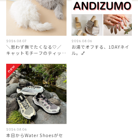
2026.08.07
2026.08.06
＼思わず撫でたくなる🤍／
お湯でオフする、1DAYネイ
キャットモチーフのティッシ
ル。💅
ュケースです🐈🐈‍⬛🐾
2026.08.06
本日からWater Shoesがセ