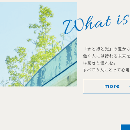
「水と緑と光」の豊か
働く人には誇れる未来
は驚きと憧れを。
すべての人にとって心
more