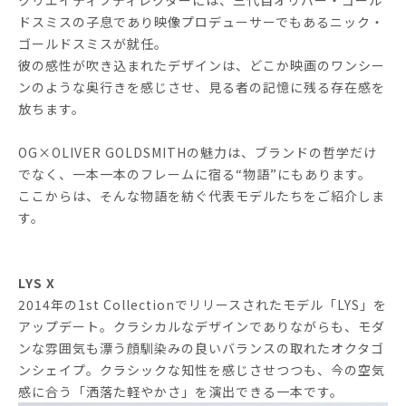
クリエイティブディレクターには、三代目オリバー・ゴール
ドスミスの子息であり映像プロデューサーでもあるニック・
ゴールドスミスが就任。
彼の感性が吹き込まれたデザインは、どこか映画のワンシー
ンのような奥行きを感じさせ、見る者の記憶に残る存在感を
放ちます。
OG×OLIVER GOLDSMITHの魅力は、ブランドの哲学だけ
でなく、一本一本のフレームに宿る“物語”にもあります。
ここからは、そんな物語を紡ぐ代表モデルたちをご紹介しま
す。
LYS X
2014年の1st Collectionでリリースされたモデル「LYS」を
アップデート。クラシカルなデザインでありながらも、モダ
ンな雰囲気も漂う顔馴染みの良いバランスの取れたオクタゴ
ンシェイプ。クラシックな知性を感じさせつつも、今の空気
感に合う「洒落た軽やかさ」を演出できる一本です。