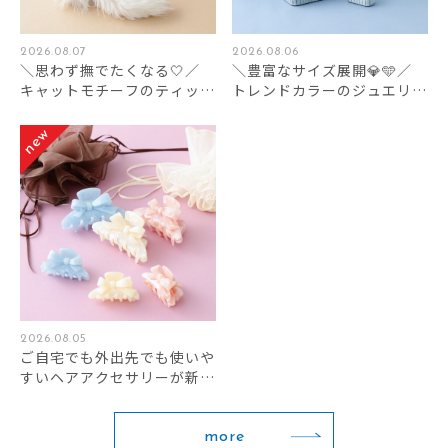
2026.08.07
2026.08.06
＼思わず撫でたくなる🤍／
＼豊富なサイズ展開💎🩵／
キャットモチーフのティッシ
トレンドカラーのジュエリー
ュケースです🐈🐈‍⬛🐾
ボックスが新登場✨
2026.08.05
ご自宅でも外出先でも使いや
すいヘアアクセサリーが新登
場しました✨
more