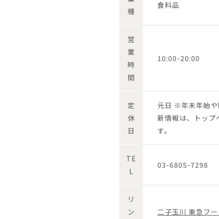
食料品
種
営
業
10:00-20:00
時
間
定
元日 ※年末年始
休
新情報は、トップ
日
す。
TE
03-6805-7298
L
リ
ン
二子玉川 東急フー