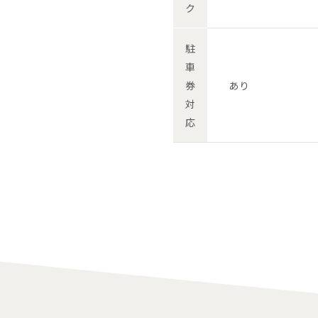
ク
駐
車
券
あり
対
応