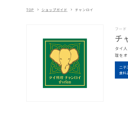
TOP
ショップガイド
チャンロイ
フード
チ
タイ人
理をオ
二子
食料