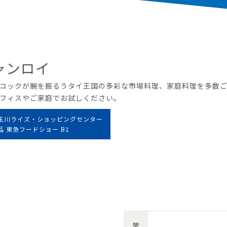
ャンロイ
コックが腕を振るうタイ王国の多彩な市場料理、家庭料理を多数
フィスやご家庭でお試しください。
玉川ライズ・ショッピングセンター
品 東急フードショー B1
業