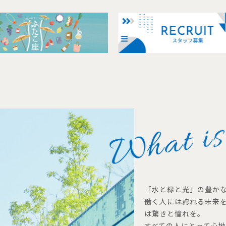
「水と緑と光」の豊か
働く人には誇れる未来
は驚きと憧れを。
すべての人にとって心