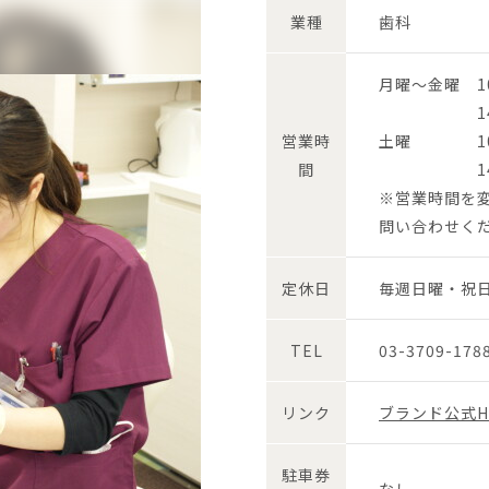
業種
歯科
月曜～金曜 10:
14:00
営業時
土曜 10:0
間
14:00-
※営業時間を
問い合わせく
定休日
毎週日曜・祝
TEL
03-3709-178
リンク
ブランド公式H
駐車券