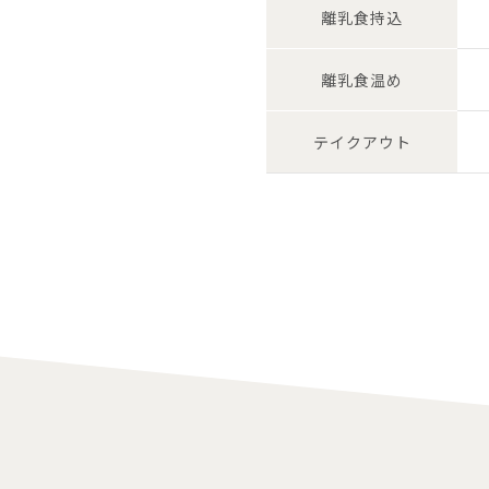
離乳食持込
離乳食温め
テイク
アウト