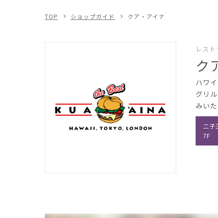
TOP
ショップガイド
クア・アイナ
レスト
ク
ハワイ
グリル
みいた
二子
7F