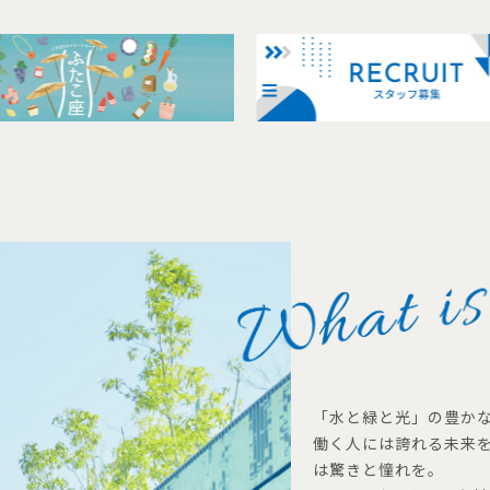
「水と緑と光」の豊か
働く人には誇れる未来
は驚きと憧れを。