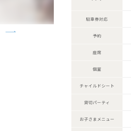
駐車券対応
予約
座席
個室
チャイルド
シート
貸切
パーティ
お子さま
メニュー