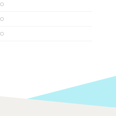
○
○
○