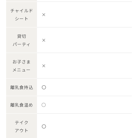
チャイルド
×
シート
貸切
×
パーティ
お子さま
×
メニュー
離乳食持込
〇
離乳食温め
○
テイク
〇
アウト