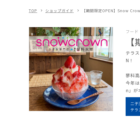
TOP
ショップガイド
【期間限定OPEN】Snow Cr
フード
【期
テラス
N！
蓼科高
今年は
n」が
二子
テラ