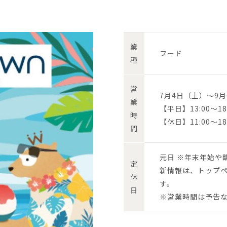
業
フード
種
営
7月4日（土）～9
業
【平日】13:00～18
時
【休日】11:00～18
間
元日 ※年末年始や
定
新情報は、トップ
休
す。
日
※営業時間は予告