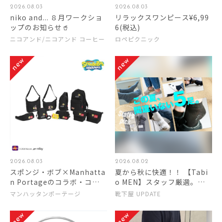
2026.08.03
2026.08.03
niko and... ８月ワークショ
リラックスワンピース¥6,99
ップのお知らせ🥤
6(税込)
ニコアンド/ニコアンド コーヒー
ロペピクニック
2026.08.03
2026.08.02
スポンジ・ボブ×Manhatta
夏から秋に快適！！ 【Tabi
n Portageのコラボ・コレ
o MEN】スタッフ厳選。こ
クション発売
の夏間違いない5足。
マンハッタンポーテージ
靴下屋 UPDATE