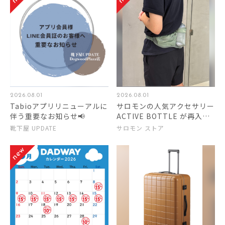
2026.08.01
2026.08.01
Tabioアプリリニューアルに
サロモンの人気アクセサリー
伴う重要なお知らせ📢
ACTIVE BOTTLE が再入
荷！！！
靴下屋 UPDATE
サロモン ストア