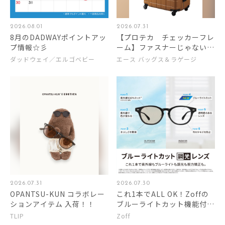
2026.08.01
2026.07.31
8月のDADWAYポイントアッ
【プロテカ チェッカーフレ
プ情報☆彡
ーム】ファスナーじゃないフ
レームタイプのスーツケース
ダッドウェイ／エルゴベビー
エース バッグス＆ラゲージ
2026.07.31
2026.07.30
OPANTSU-KUN コラボレー
これ1本でALL OK！Zoffの
ションアイテム 入荷！！
ブルーライトカット機能付き
調光レンズ
TLIP
Zoff