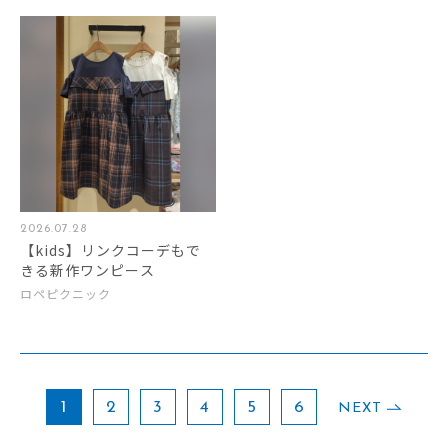
2026.07.28
【kids】リンクコーデもで
きる新作ワンピース
ロペピクニック
1
2
3
4
5
6
NEXT