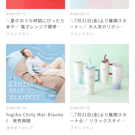
2026.07.31
2026.07.31
＼夏のおうち時間にぴったり
＼7月31日(金)より展開スタ
🍿💛／ 電子レンジで簡単！
ート✨／ 大人気のリボンシ
ポップコーンメーカーをご紹
リーズのタンブラーに新色が
フランフラン
フランフラン
介します✨
登場🎀🤍
2026.07.30
2026.07.30
Yogibo Chilly Mat-Blanke
＼7月31日(金)より展開スタ
t 発売再開
ート🌼／ リラックスタイム
のお供にぴったりな大容量の
ヨギボーストア
フランフラン
ステンレスマグ🥤