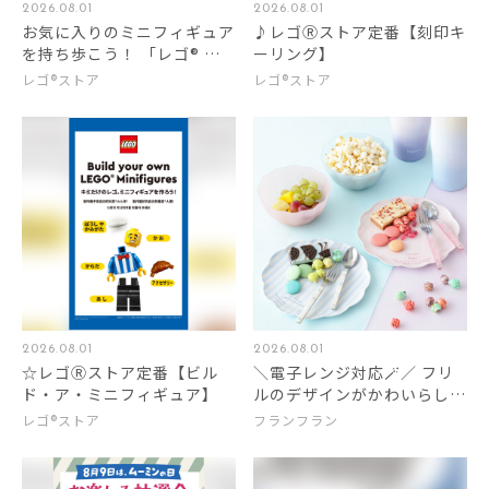
2026.08.01
2026.08.01
お気に入りのミニフィギュア
♪レゴⓇストア定番【刻印キ
を持ち歩こう！ 「レゴ® ミ
ーリング】
ニフィギュアキャリーケー
レゴ®ストア
レゴ®ストア
ス」プレゼント
2026.08.01
2026.08.01
☆レゴⓇストア定番【ビル
＼電子レンジ対応🪄／ フリ
ド・ア・ミニフィギュア】
ルのデザインがかわいらしい
樹脂製のプレートとボウルを
レゴ®ストア
フランフラン
ご紹介💖