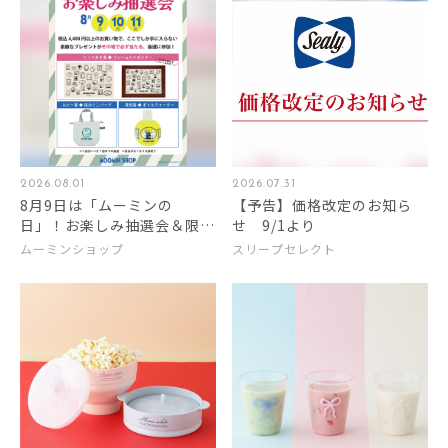
2026.08.01
2026.07.31
8月9日は「ムーミンの
【予告】価格改定のお知ら
日」！お楽しみ抽選会＆限定
せ 9/1より
商品♪
ムーミンショップ
スリープセレクト