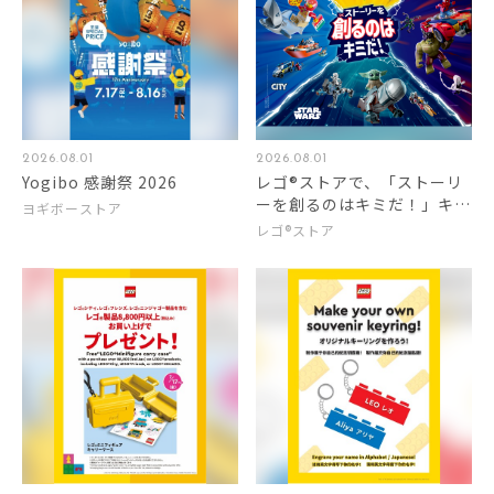
2026.08.01
2026.08.01
Yogibo 感謝祭 2026
レゴ®ストアで、「ストーリ
ーを創るのはキミだ！」キャ
ヨギボーストア
ンペーン開始
レゴ®ストア