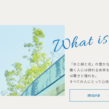
「水と緑と光」の豊か
働く人には誇れる未来
は驚きと憧れを。
すべての人にとって心
more