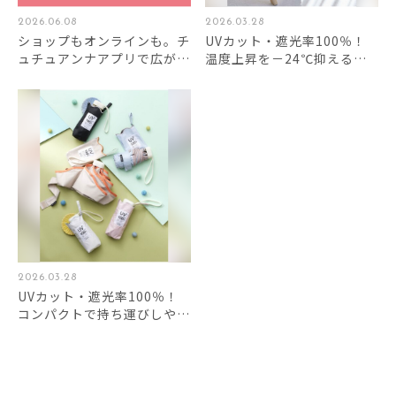
2026.06.08
2026.03.28
ショップもオンラインも。チ
UVカット・遮光率100％！
ュチュアンナアプリで広が
温度上昇を－24℃抑える涼
る、便利とオトク！
しい日傘。
2026.03.28
UVカット・遮光率100％！
コンパクトで持ち運びしやす
い折り畳み日傘★