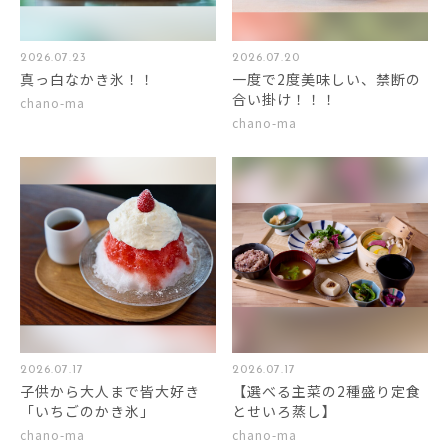
2026.07.23
2026.07.20
真っ白なかき氷！！
一度で2度美味しい、禁断の
合い掛け！！！
chano-ma
chano-ma
2026.07.17
2026.07.17
子供から大人まで皆大好き
【選べる主菜の2種盛り定食
「いちごのかき氷」
とせいろ蒸し】
chano-ma
chano-ma