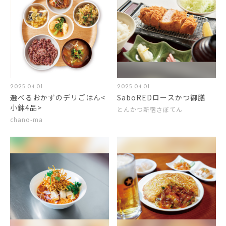
2025.04.01
2025.04.01
選べるおかずのデリごはん<
SaboREDロースかつ御膳
小鉢4品>
とんかつ新宿さぼてん
chano-ma