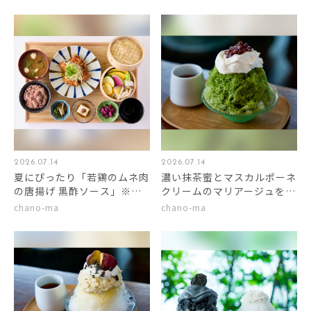
2026.07.14
2026.07.14
夏にぴったり「若鶏のムネ肉
濃い抹茶蜜とマスカルポーネ
の唐揚げ 黒酢ソース」※野
クリームのマリアージュをど
菜のせいろ蒸しも付けれま
うぞ。
chano-ma
chano-ma
す！