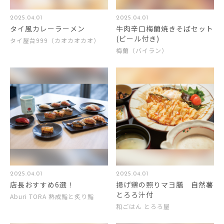
2025.04.01
2025.04.01
タイ風カレーラーメン
牛肉辛口梅蘭焼きそばセット
(ビール付き)
タイ屋台999（カオカオカオ）
梅蘭（バイラン）
2025.04.01
2025.04.01
店長おすすめ6選！
揚げ鶏の照りマヨ膳 自然薯
とろろ汁付
Aburi TORA 熟成鮨と炙り鮨
和ごはん とろろ屋