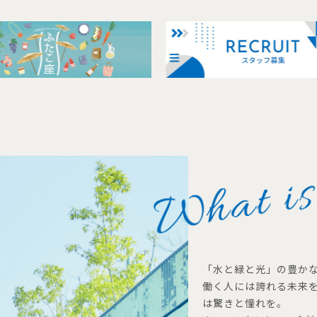
「水と緑と光」の豊か
働く人には誇れる未来
は驚きと憧れを。