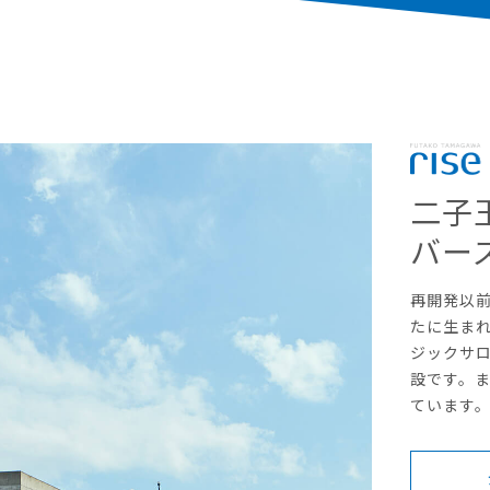
二子
バー
再開発以
たに生ま
ジックサ
設です。
ています