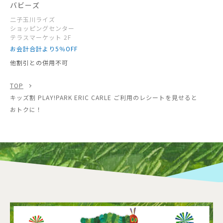
バビーズ
二子玉川ライズ
ショッピングセンター
テラスマーケット 2F
お会計合計より5％OFF
他割引との併用不可
TOP
キッズ割 PLAY!PARK ERIC CARLE ご利用のレシートを見せると
おトクに！