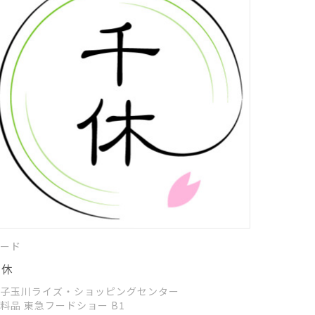
ード
千休
子玉川ライズ・ショッピングセンター
食料品 東急フードショー B1