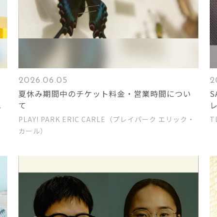
2026.06.05
2
夏休み期間中のチケット料金・営業時間につい
S
て
・
PLAY! PARK ERIC CARLE（プレイパーク エリック・
T
カール）