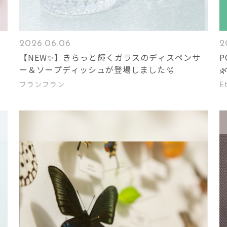
2026.06.06
2
ま
【NEW✨】きらっと輝くガラスのディスペンサ
ー＆ソープディッシュが登場しました🫧

フランフラン
E