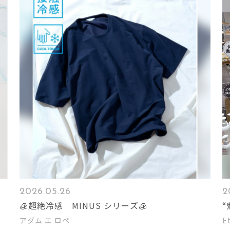
2026.05.26
2
🧊超絶冷感 MINUS シリーズ🧊
ル
アダム エ ロペ
E