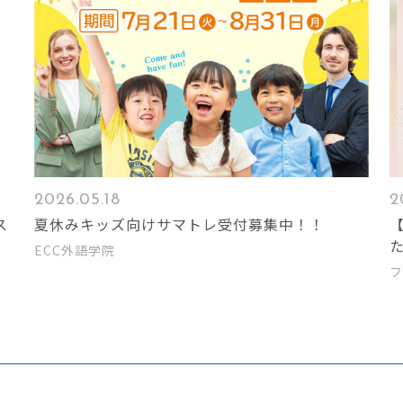
2026.05.18
2
ス
夏休みキッズ向けサマトレ受付募集中！！
ECC外語学院
ク
フ