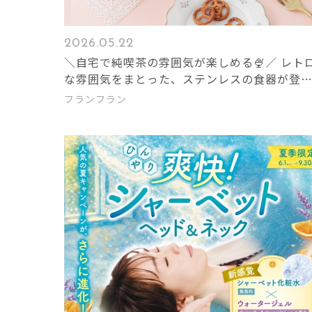
2026.05.22
＼自宅で純喫茶の雰囲気が楽しめる🍨／ レト
な雰囲気をまとった、ステンレスの食器が登
🩶
フランフラン