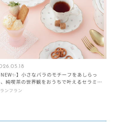
026.05.18
【NEW✨】小さなバラのモチーフをあしらっ
た、純喫茶の世界観をおうちで叶えるセラミッ
シリーズを5月15日(金)より展開🌹
ランフラン