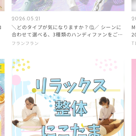
2026.05.21
2
ロ
＼どのタイプが気になりますか？🤔／ シーンに
MOSCOT
場
合わせて選べる、3種類のハンディファンをご紹
2
介します🪄
フランフラン
T