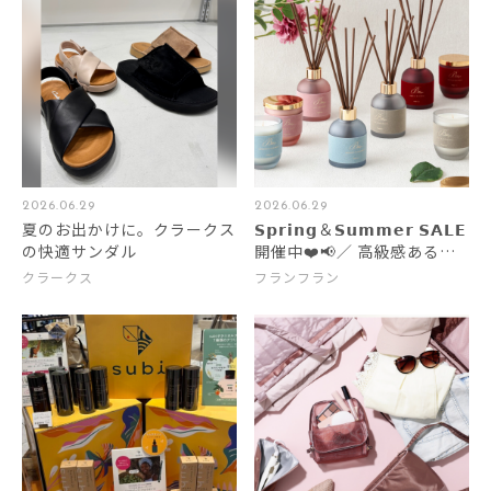
2026.06.29
2026.06.29
夏のお出かけに。クラークス
𝗦𝗽𝗿𝗶𝗻𝗴＆𝗦𝘂𝗺𝗺𝗲𝗿 𝗦𝗔𝗟𝗘
の快適サンダル
開催中❤️📢／ 高級感あるシ
ックなデザインのルームフレ
クラークス
フランフラン
グランスとキャンドル