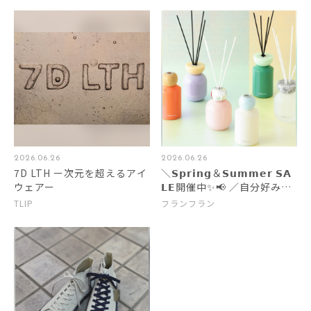
2026.06.26
2026.06.26
7D LTH ー次元を超えるアイ
＼𝗦𝗽𝗿𝗶𝗻𝗴＆𝗦𝘂𝗺𝗺𝗲𝗿 𝗦𝗔
ウェアー
𝗟𝗘開催中✨📢 ／自分好みの
ディフューザーが作れるフレ
TLIP
フランフラン
グランスのご紹介🫧