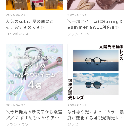
2026.06.28
2026.06.28
人気のsubi。夏の肌にこ
＼一部アイテムは𝗦𝗽𝗿𝗶𝗻𝗴＆
そ、おすすめです✨
𝗦𝘂𝗺𝗺𝗲𝗿 𝗦𝗔𝗟𝗘対象🧳✨／
旅行をもっと可愛く快適に過
Ethical&SEA
フランフラン
ごせるトラベルアイテム🪄
2026.06.27
2026.06.26
＼今年発売の新商品から厳選
紫外線や光によってカラー濃
🪄／ おすすめひんやりアイ
度が変化する可視光調光レン
テム 4選 ❄️🫧
ズ特別価格！
フランフラン
ジンズ