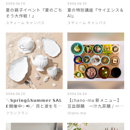
2026.06.30
2026.06.30
夏の親子イベント『夏のごち
夏の特別講座『サイエンス＆
そう大作戦！』
AI』
スティーム キャンパス
スティーム キャンパス
2026.06.30
2026.06.29
＼𝗦𝗽𝗿𝗶𝗻𝗴&𝗦𝘂𝗺𝗺𝗲𝗿 𝗦𝗔𝗟
【chano-ma 新メニュー】
𝗘開催中✨📢／ 貝と波をモチ
豆皿御膳 一汁九菜膳 / 一汁
ーフにしたテーブルウェアの
十二菜膳
フランフラン
chano-ma
ご紹介です🐚🌊