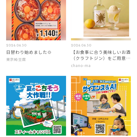
2026.06.30
2026.06.30
日替わり始めました🍲
【お食事に合う美味しいお酒
（クラフトジン）をご用意し
東京純豆腐
ました】華やかに香る”微ア
chano-ma
ル”ジン「HORON」